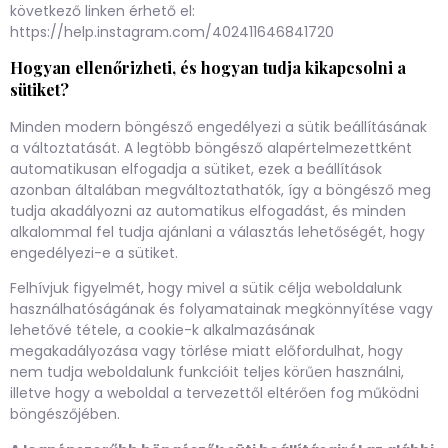
következő linken érhető el:
https://help.instagram.com/402411646841720
Hogyan ellenőrizheti, és hogyan tudja kikapcsolni a
sütiket?
Minden modern böngésző engedélyezi a sütik beállításának
a változtatását. A legtöbb böngésző alapértelmezettként
automatikusan elfogadja a sütiket, ezek a beállítások
azonban általában megváltoztathatók, így a böngésző meg
tudja akadályozni az automatikus elfogadást, és minden
alkalommal fel tudja ajánlani a választás lehetőségét, hogy
engedélyezi-e a sütiket.
Felhívjuk figyelmét, hogy mivel a sütik célja weboldalunk
használhatóságának és folyamatainak megkönnyítése vagy
lehetővé tétele, a cookie-k alkalmazásának
megakadályozása vagy törlése miatt előfordulhat, hogy
nem tudja weboldalunk funkcióit teljes körűen használni,
illetve hogy a weboldal a tervezettől eltérően fog működni
böngészőjében.