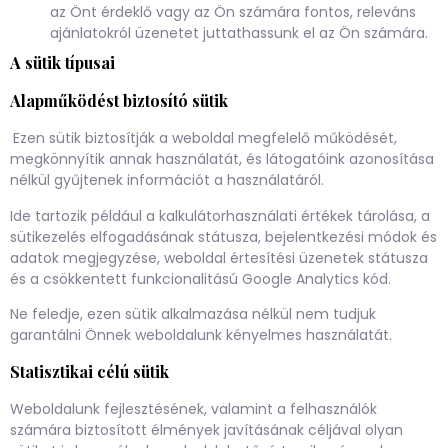
az Önt érdeklő vagy az Ön számára fontos, releváns
ajánlatokról üzenetet juttathassunk el az Ön számára.
A sütik típusai
Alapműködést biztosító sütik
Ezen sütik biztosítják a weboldal megfelelő működését,
megkönnyítik annak használatát, és látogatóink azonosítása
nélkül gyűjtenek információt a használatáról.
Ide tartozik például a kalkulátorhasználati értékek tárolása, a
sütikezelés elfogadásának státusza, bejelentkezési módok és
adatok megjegyzése, weboldal értesítési üzenetek státusza
és a csökkentett funkcionalitású Google Analytics kód.
Ne feledje, ezen sütik alkalmazása nélkül nem tudjuk
garantálni Önnek weboldalunk kényelmes használatát.
Statisztikai célú sütik
Weboldalunk fejlesztésének, valamint a felhasználók
számára biztosított élmények javításának céljával olyan