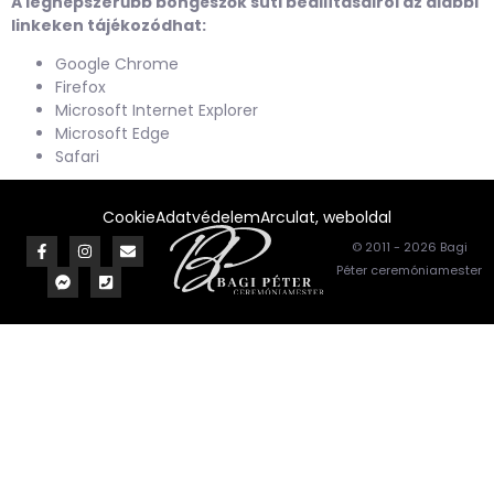
A legnépszerűbb böngészők süti beállításairól az alábbi
linkeken tájékozódhat:
Google Chrome
Firefox
Microsoft Internet Explorer
Microsoft Edge
Safari
Cookie
Adatvédelem
Arculat, weboldal
© 2011 - 2026 Bagi
Péter ceremóniamester