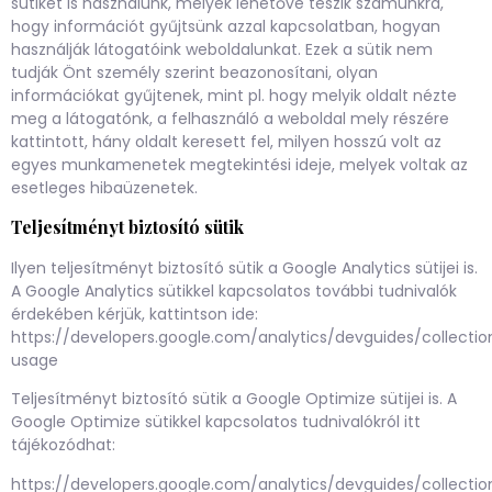
sütiket is használunk, melyek lehetővé teszik számunkra,
hogy információt gyűjtsünk azzal kapcsolatban, hogyan
használják látogatóink weboldalunkat. Ezek a sütik nem
tudják Önt személy szerint beazonosítani, olyan
információkat gyűjtenek, mint pl. hogy melyik oldalt nézte
meg a látogatónk, a felhasználó a weboldal mely részére
kattintott, hány oldalt keresett fel, milyen hosszú volt az
egyes munkamenetek megtekintési ideje, melyek voltak az
esetleges hibaüzenetek.
Teljesítményt biztosító sütik
Ilyen teljesítményt biztosító sütik a Google Analytics sütijei is.
A Google Analytics sütikkel kapcsolatos további tudnivalók
érdekében kérjük, kattintson ide:
https://developers.google.com/analytics/devguides/collection
usage
Teljesítményt biztosító sütik a Google Optimize sütijei is. A
Google Optimize sütikkel kapcsolatos tudnivalókról itt
tájékozódhat:
https://developers.google.com/analytics/devguides/collection