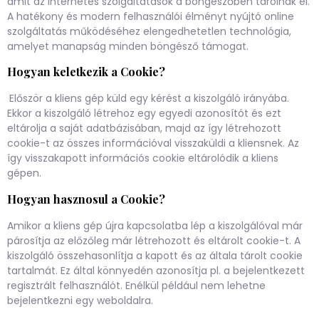
amit az internetes szolgáltatások a böngészőben tárolnak el.
A hatékony és modern felhasználói élményt nyújtó online
szolgáltatás működéséhez elengedhetetlen technológia,
amelyet manapság minden böngésző támogat.
Hogyan keletkezik a Cookie?
Először a kliens gép küld egy kérést a kiszolgáló irányába.
Ekkor a kiszolgáló létrehoz egy egyedi azonosítót és ezt
eltárolja a saját adatbázisában, majd az így létrehozott
cookie-t az összes információval visszaküldi a kliensnek. Az
így visszakapott információs cookie eltárolódik a kliens
gépen.
Hogyan hasznosul a Cookie?
Amikor a kliens gép újra kapcsolatba lép a kiszolgálóval már
párosítja az előzőleg már létrehozott és eltárolt cookie-t. A
kiszolgáló összehasonlítja a kapott és az általa tárolt cookie
tartalmát. Ez által könnyedén azonosítja pl. a bejelentkezett
regisztrált felhasználót. Enélkül például nem lehetne
bejelentkezni egy weboldalra.