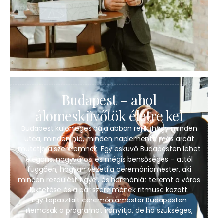
Budapest – ahol
álomesküvőtök életre kel
Budapest különleges bája abban rejlik, hogy minden
utca, minden híd, minden naplemente más arcát
mutatja a szerelemnek. Egy esküvő Budapesten lehet
elegáns, nagyvárosi és mégis bensőséges – attól
függően, hogyan vezeti a ceremóniamester, aki
minden rezdülést figyel, és harmóniát teremt a város
lüktetése és a pár szerelmének ritmusa között.
Egy tapasztalt ceremóniamester Budapesten
nemcsak a programot irányítja, de ha szükséges,