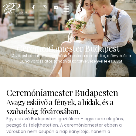
Ceremóniamester Budapest
A városban, ahol a ceremóniamester a romantika, a fények és a
Duna varázslatos táncával karöltve vezényel le esküvőt.
Ceremóniamester Budapesten
Avagy esküvő a fények, a hidak, és a
szabadság fővárosában.
Egy esküvő Budapesten igazi álom – egyszerre elegáns,
pezsgő és felejthetetlen. A
ceremóniamester
ebben a
városban nem csupán a nap irányítója, hanem a