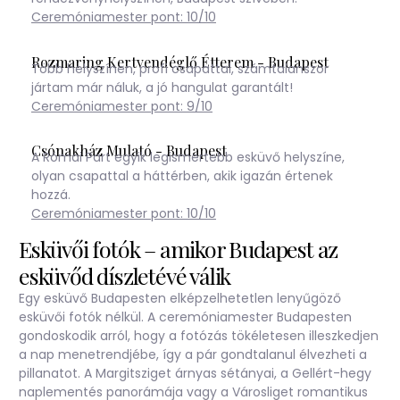
Ceremóniamester pont: 10/10
Rozmaring Kertvendéglő Étterem - Budapest
Több helyszínen, profi csapattal, számtalanszor
jártam már náluk, a jó hangulat garantált!
Ceremóniamester pont: 9/10
Csónakház Mulató - Budapest
A Római Part egyik legismertebb esküvő helyszíne,
olyan csapattal a háttérben, akik igazán értenek
hozzá.
Ceremóniamester pont: 10/10
Esküvői fotók
– amikor Budapest az
esküvőd díszletévé válik
Egy esküvő Budapesten elképzelhetetlen lenyűgöző
esküvői fotók nélkül. A
ceremóniamester
Budapesten
gondoskodik arról, hogy a fotózás tökéletesen illeszkedjen
a nap menetrendjébe, így a pár gondtalanul élvezheti a
pillanatot. A Margitsziget árnyas sétányai, a Gellért-hegy
naplementés panorámája vagy a Városliget romantikus