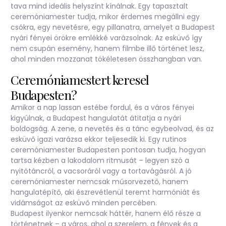
tava mind ideális helyszínt kínálnak. Egy tapasztalt
ceremóniamester tudja, mikor érdemes megállni egy
csókra, egy nevetésre, egy pillanatra, amelyet a Budapest
nyári fényei örökre emlékké varázsolnak. Az esküvő így
nem csupán esemény, hanem filmbe illő történet lesz,
ahol minden mozzanat tökéletesen összhangban van.
Ceremóniamestert keresel
Budapesten?
Amikor a nap lassan estébe fordul, és a város fényei
kigyúlnak, a Budapest hangulatát átitatja a nyári
boldogság. A zene, a nevetés és a tánc egybeolvad, és az
esküvő igazi varázsa ekkor teljesedik ki. Egy rutinos
ceremóniamester Budapesten pontosan tudja, hogyan
tartsa kézben a lakodalom ritmusát – legyen szó a
nyitótáncról, a vacsoráról vagy a tortavágásról. A jó
ceremóniamester
nemcsak műsorvezető, hanem
hangulatépítő, aki észrevétlenül teremt harmóniát és
vidámságot az esküvő minden percében.
Budapest ilyenkor nemcsak háttér, hanem élő része a
történetnek – a város, ahol a szerelem, a fények és a